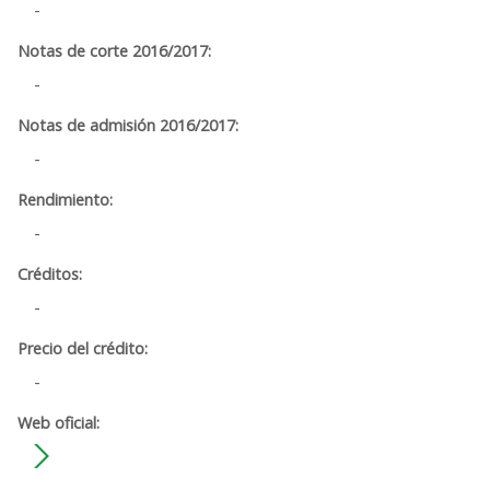
-
-
-
-
-
-