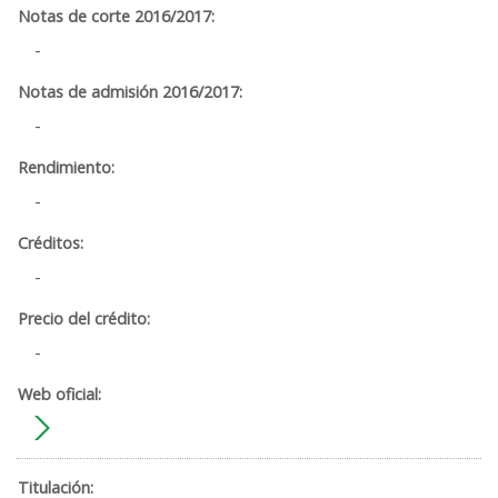
-
-
-
-
-