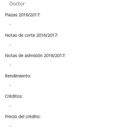
Doctor
-
-
-
-
-
-