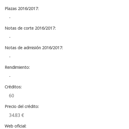
-
-
-
-
60
34.83 €