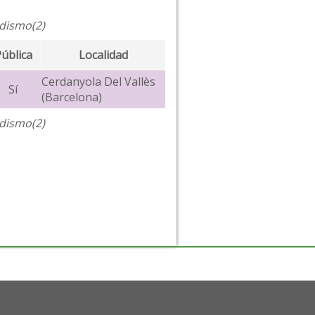
odismo(2)
ública
Localidad
Cerdanyola Del Vallès
Sí
(Barcelona)
odismo(2)