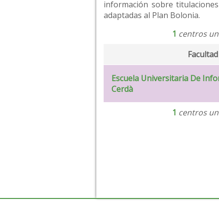
información sobre titulaciones
adaptadas al Plan Bolonia.
1
centros uni
Facultad
Escuela Universitaria De Inf
Cerdà
1
centros uni