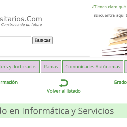
ters y doctorados
Ramas
Comunidades Autónomas
ormación
Grado
Volver al listado
o en Informática y Servicios