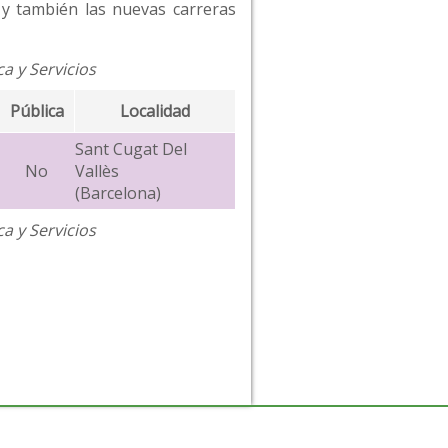
o y también las nuevas carreras
a y Servicios
Pública
Localidad
Sant Cugat Del
No
Vallès
(Barcelona)
a y Servicios