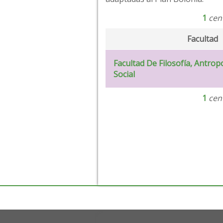
1
cent
Facultad
Facultad De Filosofía, Antrop
Social
1
cent