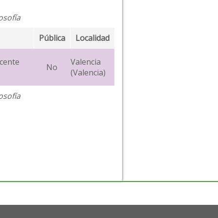
osofía
Pública
Localidad
icente
Valencia
No
(Valencia)
osofía