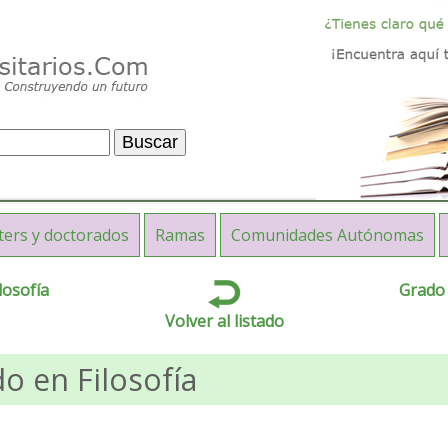
ters y doctorados
Ramas
Comunidades Autónomas
losofía
Grado 
Volver al listado
o en Filosofía